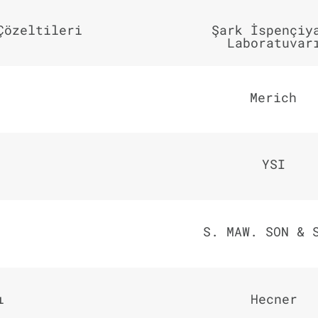
Çözeltileri
Şark İspençiy
Laboratuvar
Merich
YSI
S. MAW. SON & 
ı
Hecner