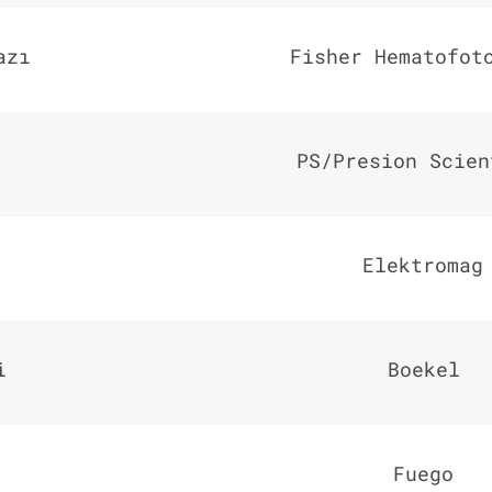
azı
Fisher Hematofot
PS/Presion Scien
Elektromag
i
Boekel
Fuego