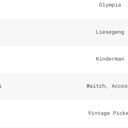
Olympia
Liesegeng
Kinderman
i
Waitch, Accos
Vintage Pick