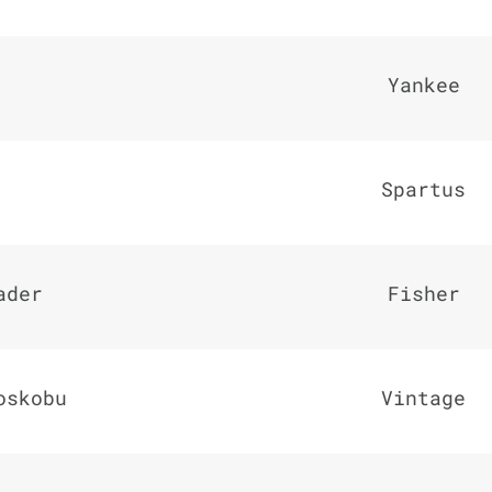
Yankee
Spartus
ader
Fisher
oskobu
Vintage