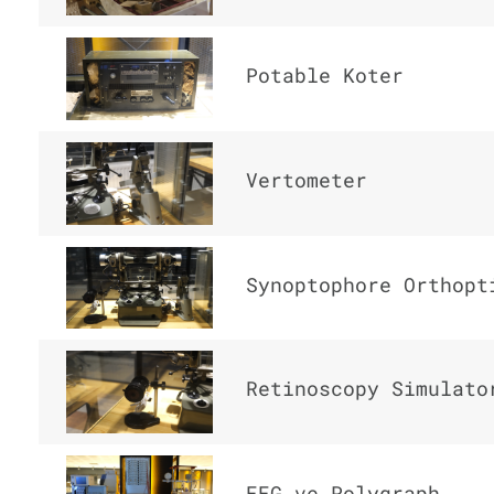
Potable Koter
Vertometer
Synoptophore Orthopt
Retinoscopy Simulato
EEG ve Polygraph