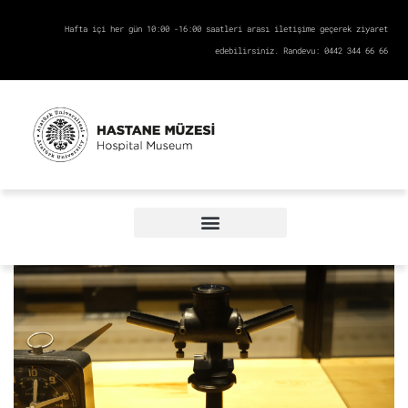
Hafta içi her gün 10:00 -16:00 saatleri arası iletişime geçerek ziyaret
edebilirsiniz. Randevu: 0442 344 66 66
Ekipman Galerisi
Fotoğraf Galerisi
Müze Ürün Bağışı