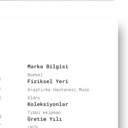
Marka Bilgisi
Boekel
i
Fiziksel Yeri
ı
Araştırma Hastanesi Müze
k
Alanı
Koleksiyonlar
.
Tıbbi ekipman
u
Üretim Yılı
r
1925