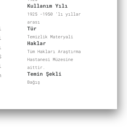
Kullanım Yılı
1925 -1950 ‘lı yıllar
arası
i
Tür
Temizlik Materyali
i
Haklar
ı
Tüm Hakları Araştırma
S
Hastanesi Müzesine
i
aittir.
Temin Şekli
n
Bağış