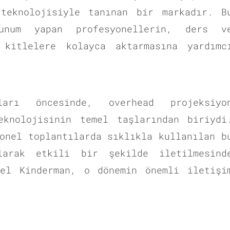
 teknolojisiyle tanınan bir markadır. B
unum yapan profesyonellerin, ders v
 kitlelere kolayca aktarmasına yardımc
ları öncesinde, overhead projeksiyo
eknolojisinin temel taşlarından biriydi
onel toplantılarda sıklıkla kullanılan b
larak etkili bir şekilde iletilmesind
del Kinderman, o dönemin önemli iletişi