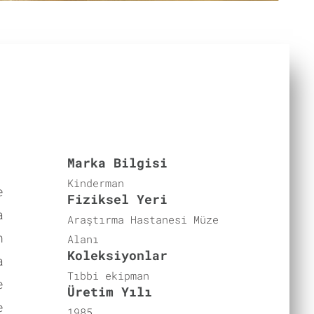
Marka Bilgisi
Kinderman
e
Fiziksel Yeri
a
Araştırma Hastanesi Müze
n
Alanı
Koleksiyonlar
a
Tıbbi ekipman
e
Üretim Yılı
e
1985