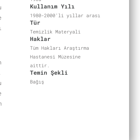
Kullanım Yılı
u
1980-2000’li yıllar arası
e
Tür
ı
Temizlik Materyali
Haklar
Tüm Hakları Araştırma
Hastanesi Müzesine
n
aittir.
.
Temin Şekli
Bağış
u
e
m