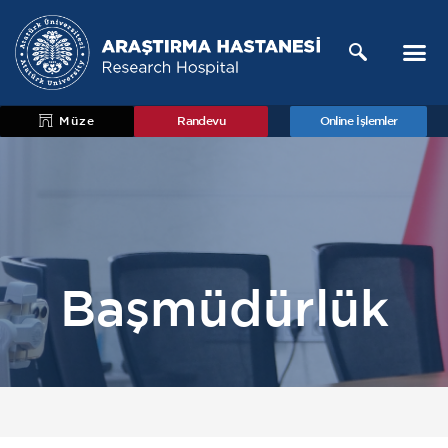
Müze
Randevu
Online İşlemler
Başmüdürlük