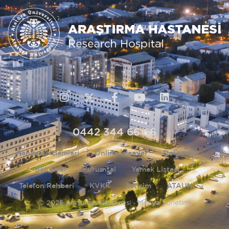
0442 344 66 66
Randevu İşlemleri
Online İşlemler
Doktorlar
Bölümler
Kurumsal
Yemek Listesi
Telefon Rehberi
KVKK
İletişim
ATAUNİ
© 2026 Araştırma Hastanesi - Medya Yönetimi