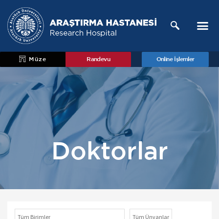
Müze
Randevu
Online İşlemler
Doktorlar