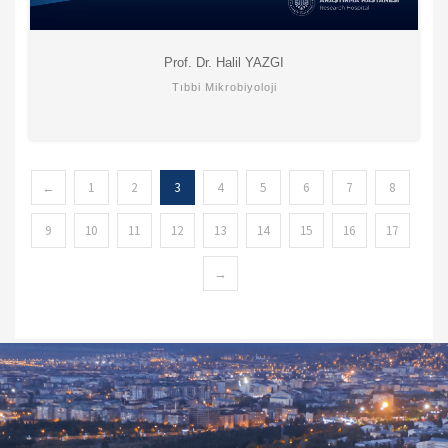
Prof. Dr. Halil YAZGI
Tıbbi Mikrobiyoloji
←
1
2
3
4
5
6
7
8
9
10
11
12
13
14
15
16
17
→