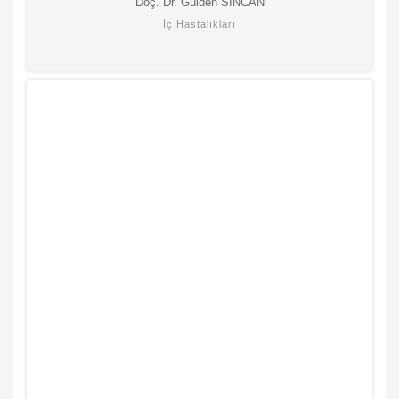
Doç. Dr. Gülden SİNCAN
İç Hastalıkları