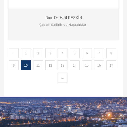
Doç. Dr. Halil KESKİN
Çocuk Sağlığı ve Hastalıkları
←
1
2
3
4
5
6
7
8
9
10
11
12
13
14
15
16
17
→