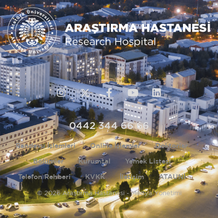
0442 344 66 66
Randevu İşlemleri
Online İşlemler
Doktorlar
Bölümler
Kurumsal
Yemek Listesi
Telefon Rehberi
KVKK
İletişim
ATAUNİ
© 2026 Araştırma Hastanesi - Medya Yönetimi