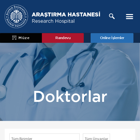
Müze
Randevu
Online İşlemler
Doktorlar