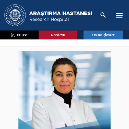
Müze
Randevu
Online İşlemler