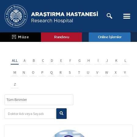
Müze
Randevu
Online İşlemler
ALL
A
B
C
D
E
F
G
H
I
J
K
L
M
N
O
P
Q
R
S
T
U
V
W
X
Y
Z