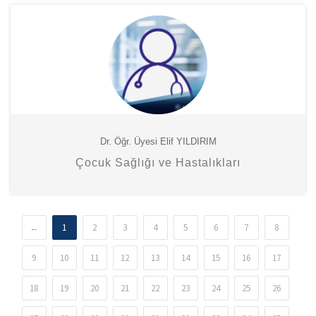
Dr. Öğr. Üyesi Elif YILDIRIM
Çocuk Sağlığı ve Hastalıkları
←
1
2
3
4
5
6
7
8
9
10
11
12
13
14
15
16
17
18
19
20
21
22
23
24
25
26