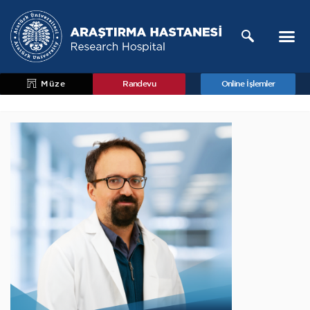
Müze
Randevu
Online İşlemler