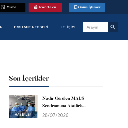
Müze
Randevu
Online İşlemler
Search Button
Search
for:
R
HASTANE REHBERI
İLETIŞIM
Son İçerikler
Nadir Görülen MALS
Sendromuna Atatürk
Üniversitesinde Başarılı
HABERLER
28/07/2026
Müdahale