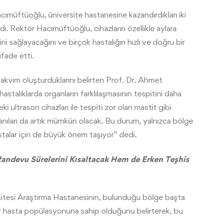
ımüftüoğlu, üniversite hastanesine kazandırdıkları iki
di. Rektör Hacımüftüoğlu, cihazların özellikle aylara
ni sağlayacağını ve birçok hastalığın hızlı ve doğru bir
ifade etti.
kvim oluşturduklarını belirten Prof. Dr. Ahmet
astalıklarda organların farklılaşmasının tespitini daha
ultrason cihazları ile tespiti zor olan mastit gibi
tanıları da artık mümkün olacak. Bu durum, yalnızca bölge
astalar için de büyük önem taşıyor” dedi.
andevu Sürelerini Kısaltacak Hem de Erken Teşhis
itesi Araştırma Hastanesinin, bulunduğu bölge başta
ir hasta popülasyonuna sahip olduğunu belirterek, bu