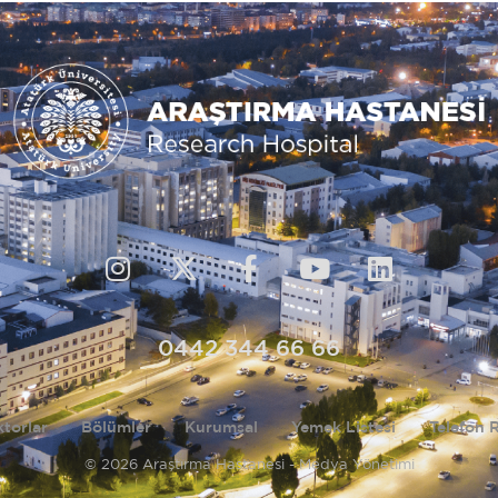
0442 344 66 66
torlar
Bölümler
Kurumsal
Yemek Listesi
Telefon 
© 2026 Araştırma Hastanesi - Medya Yönetimi