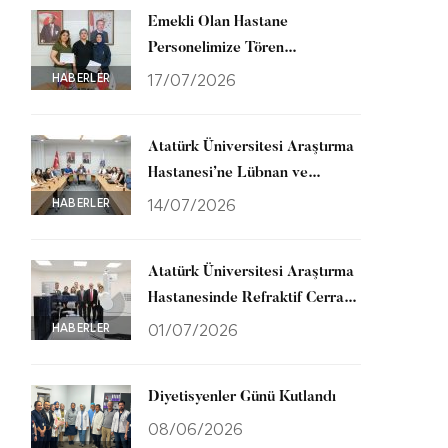
Emekli Olan Hastane
Personelimize Tören
Düzenlendi
HABERLER
17/07/2026
Atatürk Üniversitesi Araştırma
Hastanesi’ne Lübnan ve
Gürcistan’dan Ziyaret
HABERLER
14/07/2026
Atatürk Üniversitesi Araştırma
Hastanesinde Refraktif Cerrahi
Merkezi Hizmete Açıldı
HABERLER
01/07/2026
Diyetisyenler Günü Kutlandı
08/06/2026