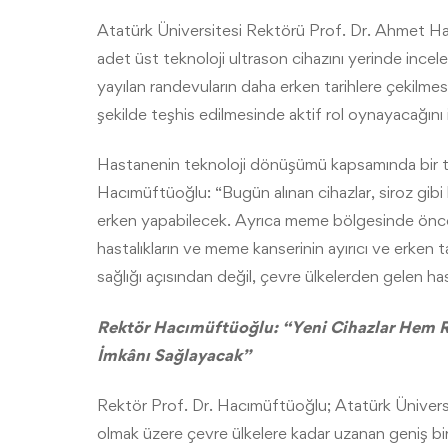
Atatürk Üniversitesi Rektörü Prof. Dr. Ahmet Hac
adet üst teknoloji ultrason cihazını yerinde incele
yayılan randevuların daha erken tarihlere çekilmesi
şekilde teşhis edilmesinde aktif rol oynayacağını 
Hastanenin teknoloji dönüşümü kapsamında bir ta
Hacımüftüoğlu: “Bugün alınan cihazlar, siroz gibi h
erken yapabilecek. Ayrıca meme bölgesinde önceki 
hastalıkların ve meme kanserinin ayırıcı ve erken 
sağlığı açısından değil, çevre ülkelerden gelen h
Rektör Hacımüftüoğlu: “Yeni Cihazlar Hem R
İmkânı Sağlayacak”
Rektör Prof. Dr. Hacımüftüoğlu; Atatürk Ünivers
olmak üzere çevre ülkelere kadar uzanan geniş b