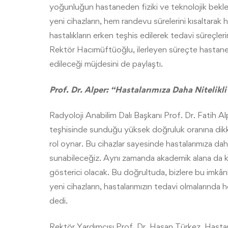
yoğunluğun hastaneden fiziki ve teknolojik beklenti
yeni cihazların, hem randevu sürelerini kısaltarak 
hastalıkların erken teşhis edilerek tedavi süreçleri
Rektör Hacımüftüoğlu, ilerleyen süreçte hastane bün
edileceği müjdesini de paylaştı.
Prof. Dr. Alper: “Hastalarımıza Daha Nitelikl
Radyoloji Anabilim Dalı Başkanı Prof. Dr. Fatih Alp
teşhisinde sunduğu yüksek doğruluk oranına dikkat
rol oynar. Bu cihazlar sayesinde hastalarımıza daha
sunabileceğiz. Aynı zamanda akademik alana da kat
gösterici olacak. Bu doğrultuda, bizlere bu imkâ
yeni cihazların, hastalarımızın tedavi olmalarında
dedi.
Rektör Yardımcısı Prof. Dr. Hasan Türkez, Hasta