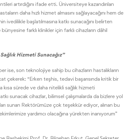
leri artırdığını ifade etti. Üniversiteye kazandırılan
hastaların daha hızlı hizmet almasını sağlayacağını hem de
nin ivedilikle başlatılmasına katkı sunacağını belirten
yesine farklı klinikler için farklı cihazların dâhil
i Sağlık Hizmeti Sunacağız”
er ise, son teknolojiye sahip bu cihazların hastalıkların
 çekerek: “Erken teşhis, tedavi başarısında kritik bir
 kısa sürede ve daha nitelikli sağlık hizmeti
kı sunacak cihazlar, bilimsel çalışmalarda da bizlere yol
nları sunan Rektörümüze çok teşekkür ediyor, alınan bu
 hekimlerimize yardımcı olacağına yürekten inanıyorum”
ne Başhekimi Prof. Dr. Bilgehan Erkut, Genel Sekreter