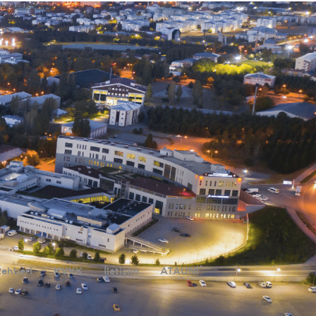
Rehberi
KVKK
İletişim
ATAUNİ