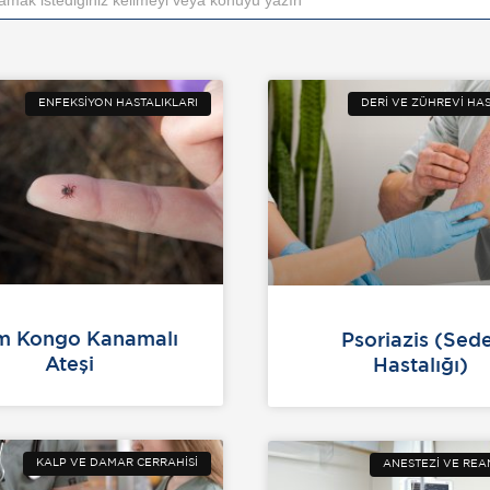
ENFEKSIYON HASTALIKLARI
DERI VE ZÜHREVI HAS
ım Kongo Kanamalı
Psoriazis (Sed
Ateşi
Hastalığı)
KALP VE DAMAR CERRAHISI
ANESTEZI VE RE