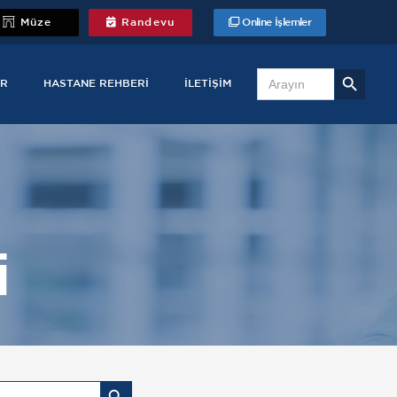
Müze
Randevu
Online İşlemler
Search Button
Search
for:
R
HASTANE REHBERI
İLETIŞIM
i
Search Button