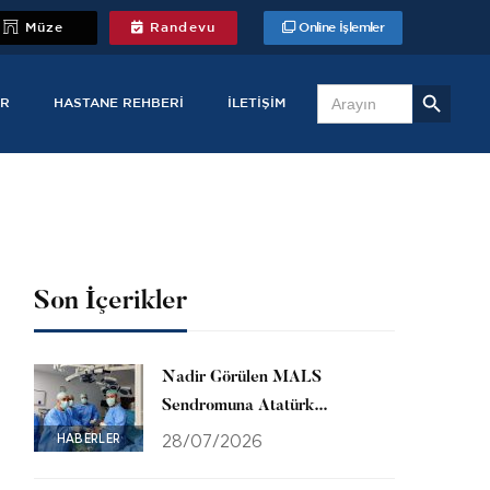
Müze
Randevu
Online İşlemler
Search Button
Search
for:
R
HASTANE REHBERI
İLETIŞIM
Son İçerikler
Nadir Görülen MALS
Sendromuna Atatürk
Üniversitesinde Başarılı
HABERLER
28/07/2026
Müdahale