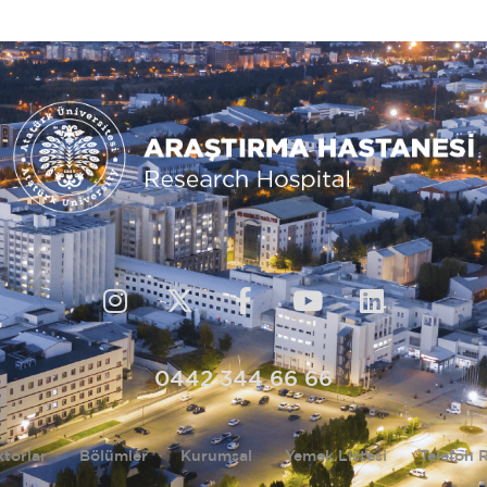
0442 344 66 66
torlar
Bölümler
Kurumsal
Yemek Listesi
Telefon 