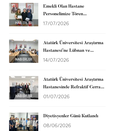
Emekli Olan Hastane
Personelimize Tören
Düzenlendi
HABERLER
17/07/2026
Atatürk Üniversitesi Araştırma
Hastanesi’ne Lübnan ve
Gürcistan’dan Ziyaret
HABERLER
14/07/2026
Atatürk Üniversitesi Araştırma
Hastanesinde Refraktif Cerrahi
Merkezi Hizmete Açıldı
HABERLER
01/07/2026
Diyetisyenler Günü Kutlandı
08/06/2026