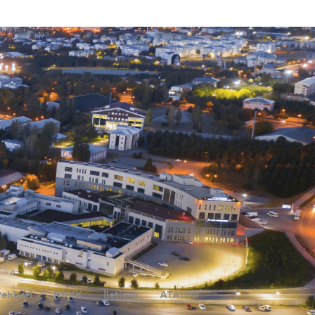
Rehberi
KVKK
İletişim
ATAUNİ