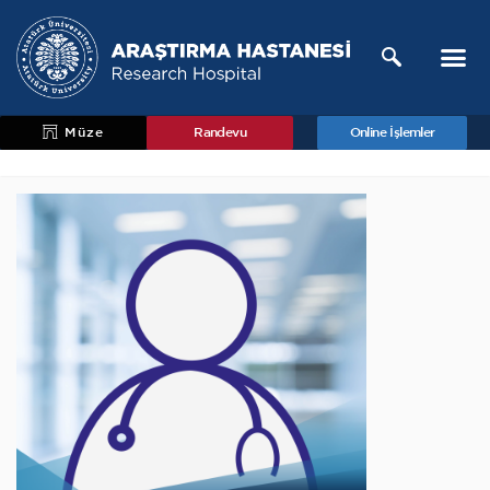
Müze
Randevu
Online İşlemler