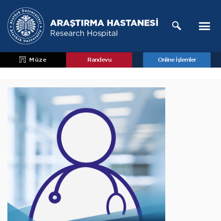
Müze
Randevu
Online İşlemler