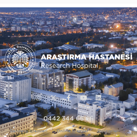
0442 344 66 66
Randevu İşlemleri
Online İşlemler
Doktorlar