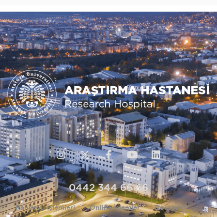
0442 344 66 66
Randevu İşlemleri
Online İşlemler
Doktorlar