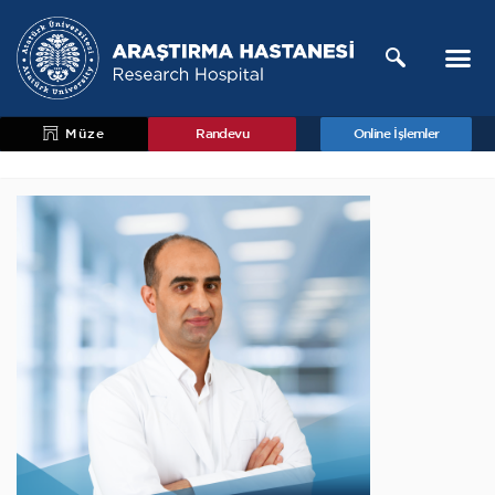
Müze
Randevu
Online İşlemler