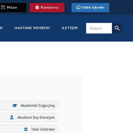
Müze
Randevu
Online İşlemler
Search Button
Search
for:
R
HASTANE REHBERI
İLETIŞIM
Akademik Özgeçmiş
Akademi Dışı Deneyim
İdari Görevler