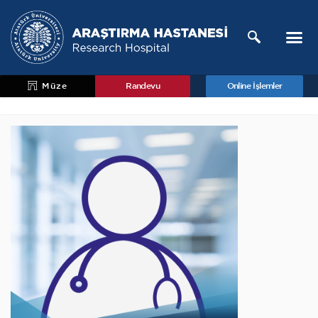
Müze
Randevu
Online İşlemler