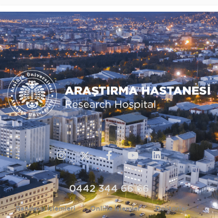
0442 344 66 66
Randevu İşlemleri
Online İşlemler
Doktorlar