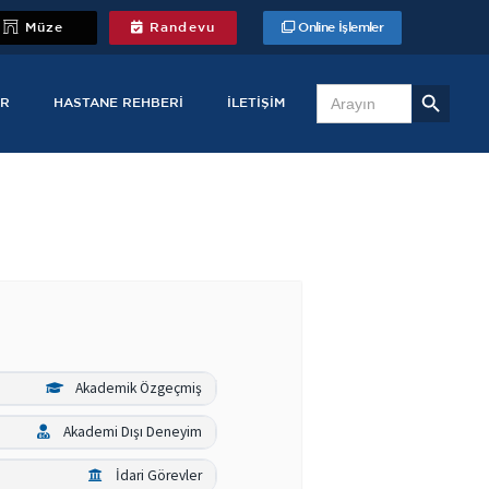
Müze
Randevu
Online İşlemler
Search Button
Search
for:
R
HASTANE REHBERI
İLETIŞIM
Akademik Özgeçmiş
Akademi Dışı Deneyim
İdari Görevler