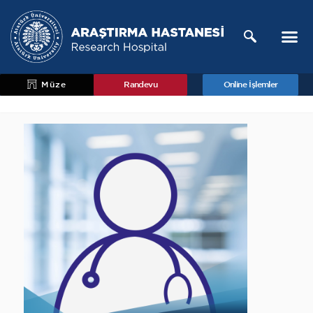
Müze
Randevu
Online İşlemler