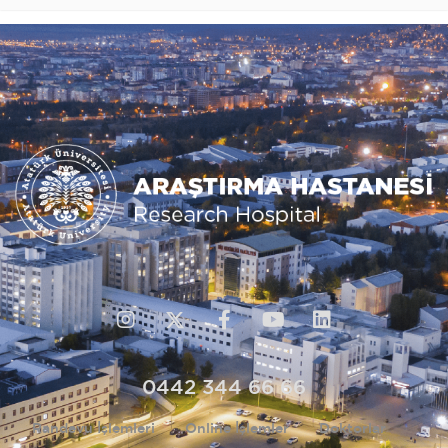
0442 344 66 66
Randevu İşlemleri
Online İşlemler
Doktorlar