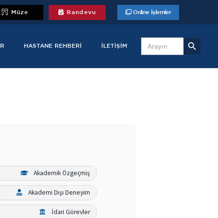
Müze
Randevu
Online İşlemler
Search Button
Search
for:
R
HASTANE REHBERI
İLETIŞIM
Akademik Özgeçmiş
Akademi Dışı Deneyim
İdari Görevler