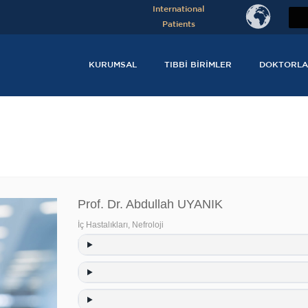
International
Patients
KURUMSAL
TIBBI BIRIMLER
DOKTORLA
Prof. Dr. Abdullah UYANIK
İç Hastalıkları
,
Nefroloji