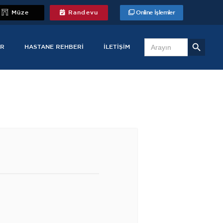
Müze
Randevu
Online İşlemler
Search Button
Search
for:
R
HASTANE REHBERI
İLETIŞIM