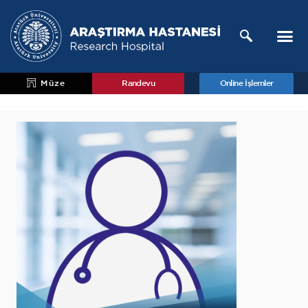
Müze
Randevu
Online İşlemler