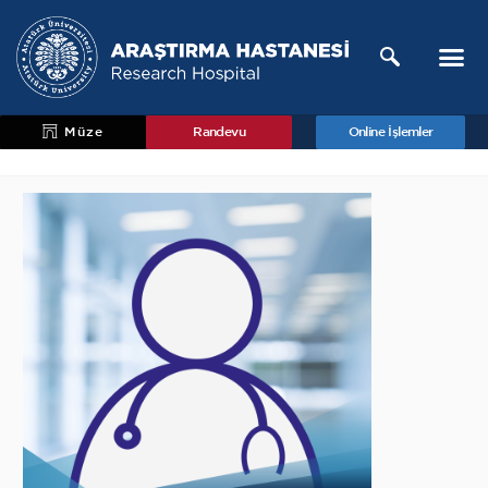
Müze
Randevu
Online İşlemler