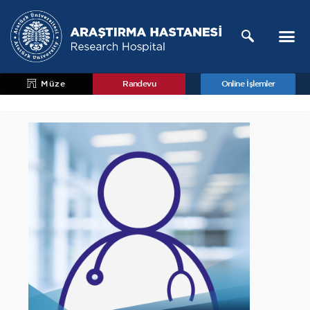
Müze
Randevu
Online İşlemler