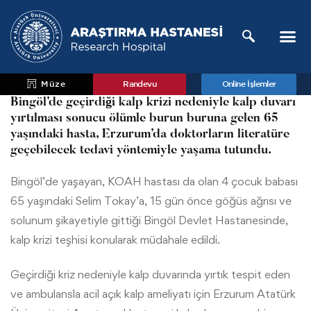
Müze
Randevu
Online İşlemler
Bingöl’de geçirdiği kalp krizi nedeniyle kalp duvarı
yırtılması sonucu ölümle burun buruna gelen 65
yaşındaki hasta, Erzurum’da doktorların literatüre
geçebilecek tedavi yöntemiyle yaşama tutundu.
Bingöl’de yaşayan, KOAH hastası da olan 4 çocuk babası
65 yaşındaki Selim Tokay’a, 15 gün önce göğüs ağrısı ve
solunum şikayetiyle gittiği Bingöl Devlet Hastanesinde,
kalp krizi teşhisi konularak müdahale edildi.
Geçirdiği kriz nedeniyle kalp duvarında yırtık tespit eden
ve ambulansla acil açık kalp ameliyatı için Erzurum Atatürk