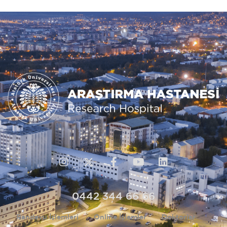
0442 344 66 66
Randevu İşlemleri
Online İşlemler
Doktorlar