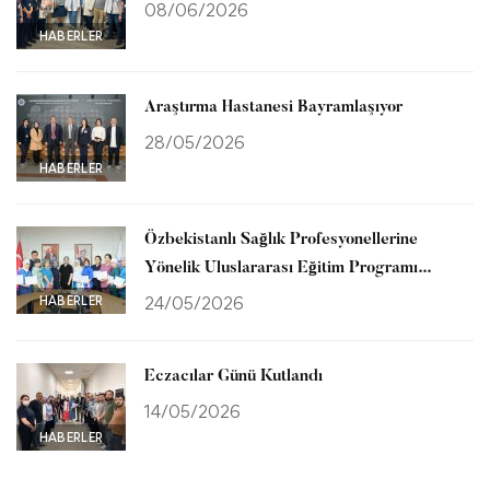
08/06/2026
HABERLER
Araştırma Hastanesi Bayramlaşıyor
28/05/2026
HABERLER
Özbekistanlı Sağlık Profesyonellerine
Yönelik Uluslararası Eğitim Programı
Tamamlandı
HABERLER
24/05/2026
Eczacılar Günü Kutlandı
14/05/2026
HABERLER