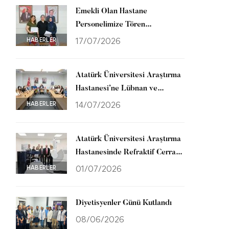
Emekli Olan Hastane
Personelimize Tören
Düzenlendi
HABERLER
17/07/2026
Atatürk Üniversitesi Araştırma
Hastanesi’ne Lübnan ve
Gürcistan’dan Ziyaret
HABERLER
14/07/2026
Atatürk Üniversitesi Araştırma
Hastanesinde Refraktif Cerrahi
Merkezi Hizmete Açıldı
HABERLER
01/07/2026
Diyetisyenler Günü Kutlandı
08/06/2026