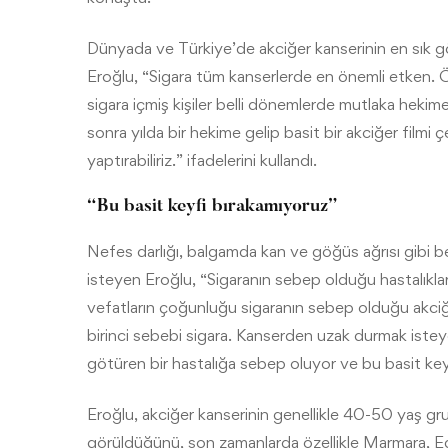
Dünyada ve Türkiye’de akciğer kanserinin en sık g
Eroğlu, “Sigara tüm kanserlerde en önemli etken. 
sigara içmiş kişiler belli dönemlerde mutlaka heki
sonra yılda bir hekime gelip basit bir akciğer filmi
yaptırabiliriz.” ifadelerini kullandı.
“Bu basit keyfi bırakamıyoruz”
Nefes darlığı, balgamda kan ve göğüs ağrısı gibi be
isteyen Eroğlu, “Sigaranın sebep olduğu hastalıklar
vefatların çoğunluğu sigaranın sebep olduğu akciğer 
birinci sebebi sigara. Kanserden uzak durmak istey
götüren bir hastalığa sebep oluyor ve bu basit key
Eroğlu, akciğer kanserinin genellikle 40-50 yaş gru
görüldüğünü, son zamanlarda özellikle Marmara, Ege 