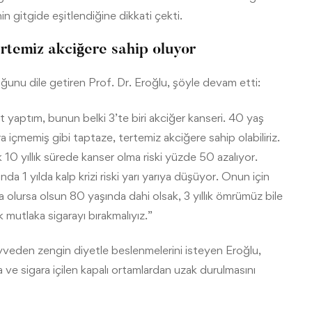
n gitgide eşitlendiğine dikkati çekti.
ertemiz akciğere sahip oluyor
ğunu dile getiren Prof. Dr. Eroğlu, şöyle devam etti:
t yaptım, bunun belki 3’te biri akciğer kanseri. 40 yaş
ara içmemiş gibi taptaze, tertemiz akciğere sahip olabiliriz.
 10 yıllık sürede kanser olma riski yüzde 50 azalıyor.
nda 1 yılda kalp krizi riski yarı yarıya düşüyor. Onun için
 olursa olsun 80 yaşında dahi olsak, 3 yıllık ömrümüz bile
mutlaka sigarayı bırakmalıyız.”
yveden zengin diyetle beslenmelerini isteyen Eroğlu,
a ve sigara içilen kapalı ortamlardan uzak durulmasını