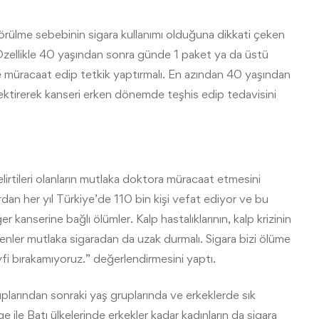
örülme sebebinin sigara kullanımı olduğuna dikkati çeken
Özellikle 40 yaşından sonra günde 1 paket ya da üstü
me müracaat edip tetkik yaptırmalı. En azından 40 yaşından
 çektirerek kanseri erken dönemde teşhis edip tedavisini
lirtileri olanların mutlaka doktora müracaat etmesini
dan her yıl Türkiye’de 110 bin kişi vefat ediyor ve bu
kanserine bağlı ölümler. Kalp hastalıklarının, kalp krizinin
enler mutlaka sigaradan da uzak durmalı. Sigara bizi ölüme
fi bırakamıyoruz.” değerlendirmesini yaptı.
plarından sonraki yaş gruplarında ve erkeklerde sık
ile Batı ülkelerinde erkekler kadar kadınların da sigara