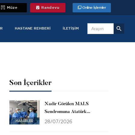
Müze
Randevu
Online İşlemler
Search Button
Search
for:
R
HASTANE REHBERI
İLETIŞIM
Son İçerikler
Nadir Görülen MALS
Sendromuna Atatürk
Üniversitesinde Başarılı
HABERLER
28/07/2026
Müdahale