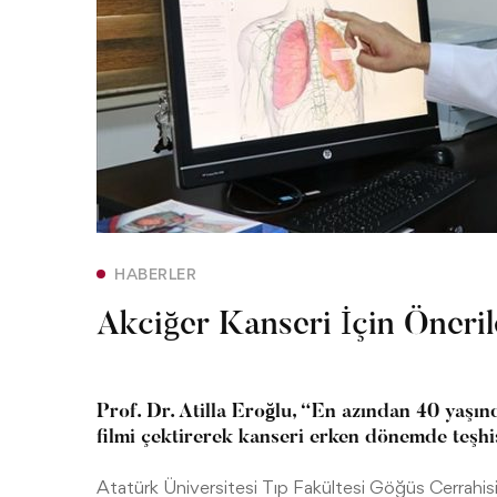
HABERLER
Akciğer Kanseri İçin Önerile
Prof. Dr. Atilla Eroğlu, “En azından 40 yaşın
filmi çektirerek kanseri erken dönemde teşhis 
Atatürk Üniversitesi Tıp Fakültesi Göğüs Cerrahisi 