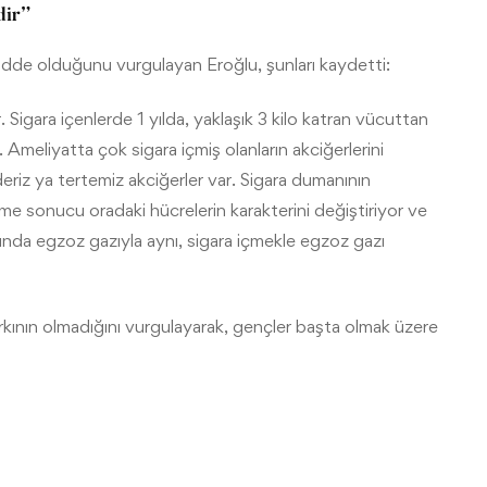
dir”
madde olduğunu vurgulayan Eroğlu, şunları kaydetti:
Sigara içenlerde 1 yılda, yaklaşık 3 kilo katran vücuttan
Ameliyatta çok sigara içmiş olanların akciğerlerini
eriz ya tertemiz akciğerler var. Sigara dumanının
kme sonucu oradaki hücrelerin karakterini değiştiriyor ve
ında egzoz gazıyla aynı, sigara içmekle egzoz gazı
rkının olmadığını vurgulayarak, gençler başta olmak üzere