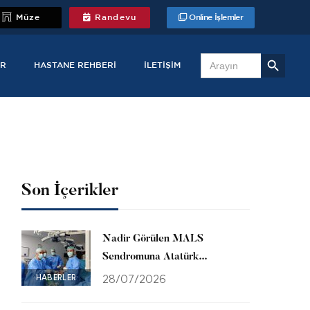
Müze
Randevu
Online İşlemler
Search Button
Search
for:
R
HASTANE REHBERI
İLETIŞIM
Son İçerikler
Nadir Görülen MALS
Sendromuna Atatürk
Üniversitesinde Başarılı
HABERLER
28/07/2026
Müdahale