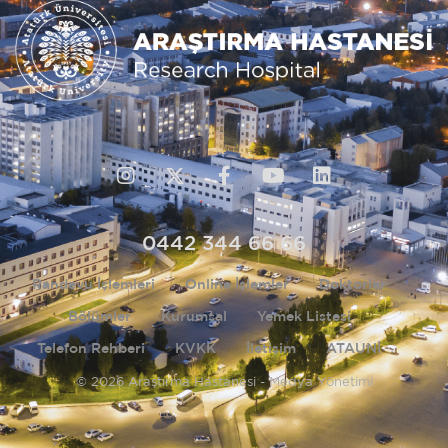
0442 344 66 66
Randevu İşlemleri
Online İşlemler
Doktorlar
Bölümler
Kurumsal
Yemek Listesi
Telefon Rehberi
KVKK
İletişim
ATAUNİ
© 2026 Araştırma Hastanesi - Medya Yönetimi