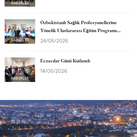
HABERLER
Özbekistanlı Sağlık Profesyonellerine
Yönelik Uluslararası Eğitim Programı
Tamamlandı
HABERLER
24/05/2026
Eczacılar Günü Kutlandı
14/05/2026
HABERLER