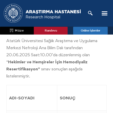
Müze
Randevu
Online İşlemler
Atatürk Üniversitesi Sağlık Araştırma ve Uygulama
Merkezi Nefroloji Ana Bilim Dalı tarafından
20.06.2025 Saat:10.00’da düzenlenmiş olan
“
Hekimler ve Hemşireler İçin
Hemodiyaliz
Resertifikasyon”
sınav sonuçları aşağıda
listelenmiştir.
ADI-SOYADI
SONUÇ