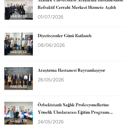
Atatürk Üniversitesi Araştırma Hastanesinde
Refraktif Cerrahi Merkezi Hizmete Açıldı
HABERLER
01/07/2026
Diyetisyenler Günü Kutlandı
08/06/2026
HABERLER
Araştırma Hastanesi Bayramlaşıyor
28/05/2026
HABERLER
Özbekistanlı Sağlık Profesyonellerine
Yönelik Uluslararası Eğitim Programı
Tamamlandı
HABERLER
24/05/2026