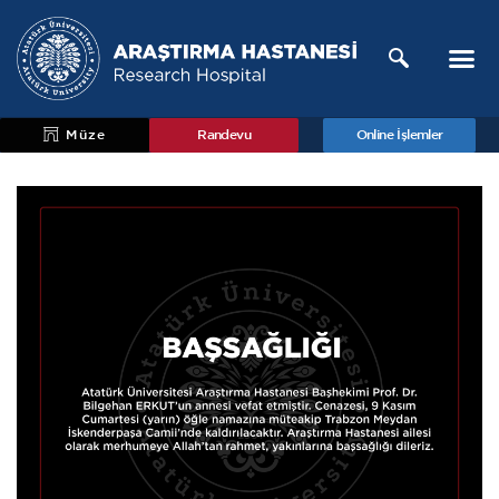
Müze
Randevu
Online İşlemler