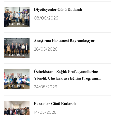
Diyetisyenler Günü Kutlandı
08/06/2026
HABERLER
Araştırma Hastanesi Bayramlaşıyor
28/05/2026
HABERLER
Özbekistanlı Sağlık Profesyonellerine
Yönelik Uluslararası Eğitim Programı
Tamamlandı
HABERLER
24/05/2026
Eczacılar Günü Kutlandı
14/05/2026