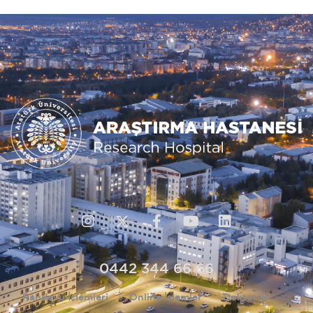
0442 344 66 66
Randevu İşlemleri
Online İşlemler
Doktorlar