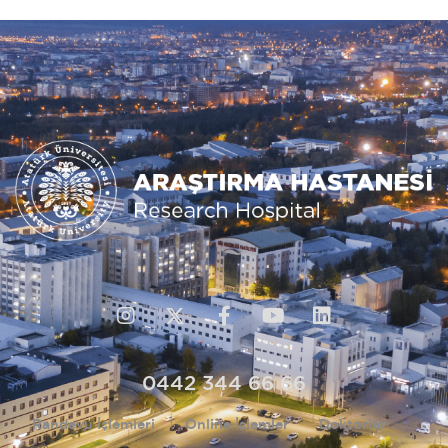
0442 344 66 66
Randevu İşlemleri
Online İşlemler
Doktorlar